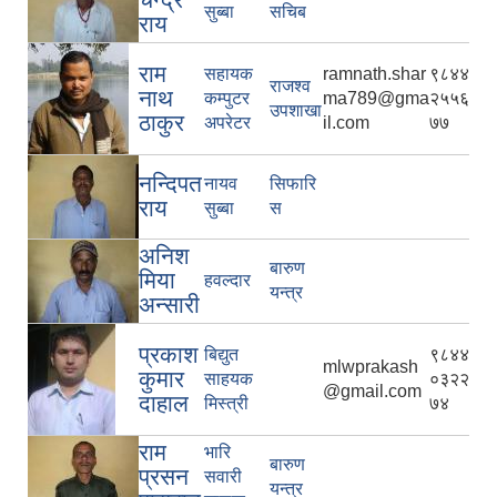
सुब्बा
सचिब
राय
राम
सहायक
ramnath.shar
९८४४
राजश्व
नाथ
कम्पुटर
ma789@gma
२५५६
उपशाखा
ठाकुर
अपरेटर
il.com
७७
नन्दिपत
नायव
सिफारि
राय
सुब्बा
स
अनिश
बारुण
मिया
हवल्दार
यन्त्र
अन्सारी
प्रकाश
बिद्युत
९८४४
mlwprakash
कुमार
साहयक
०३२२
@gmail.com
दाहाल
मिस्त्री
७४
राम
भारि
बारुण
प्रसन
सवारी
यन्त्र