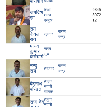
पासवान
चालक
शिक्षा
9845
जगदिश
शाखा
3072
झा
प्रमुख
12
राम
बारुण
केवल
सुवदार
यन्त्र
राय
माधव
नायव
कुमार
सुब्बा
कर्मचार्य
नन्दु
बारुण
हवल्दार
राय
यन्त्र
हलुका
बैदनाथ
सवारी
पण्डित
चालक
हलुका
राज देव
सवारी