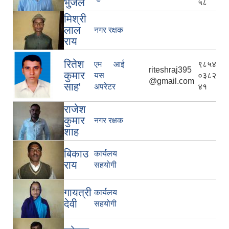
भुजेल
५८
मिश्री
लाल
नगर रक्षक
राय
रितेश
एम आई
९८५४
riteshraj395
कुमार
यस
०३८२
@gmail.com
साह'
अपरेटर
४१
राजेश
कुमार
नगर रक्षक
शाह
बिकाउ
कार्यलय
राय
सहयोगी
गायत्री
कार्यलय
देवी
सहयोगी
विपद्को अवस्थामा संरक्षण तथा लैगिक हिंसा रोकथाम सम्बन्धी अभिमुखीकरण कार्यक्रम |