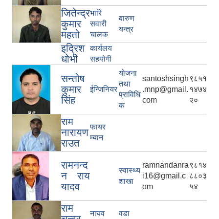
जितेन्द्र
भारि
बारुण
कुमार
सवारी
यन्त्र
महतो
चालक
इद्रिश
कार्यलय
धोभी
सहयोगी
योजना
सन्तोष
santoshsingh
९८५१
तथा
कुमार
ईन्जिनियर
.mnp@gmail.
१४७४
प्राविधि
सिंह
com
२०
क
राम
फायर
नारायण
म्यान
राउत
रामनन्द
ramnandanra
९८१४
स्वास्थ्य
न राय
i16@gmail.c
८८०३
शाखा
यादव
om
५४
राम
नायव
वडा
चन्द्र