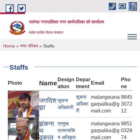
Skip to main content
मलंगवा नगरपालिका नगर कार्यपालिका को कार्यालय
मधेश प्रदेश नेपाल सरकार
You are here
Home
»
नगर परिचय
» Staffs
Staffs
Design
Depar
Pho
Name
Photo
Email
ation
tment
ne
सूचना
malangwana
9845
जगदिश
सूचना
अधिका
garpalika@g
3072
झा
अधिकारी
री
mail.com
12
झंकना
प्रमुख
malangwana
9851
थ
प्रसासकि
garpalika@g
0329
ढकाल
य अधिकृत
mail.com
74