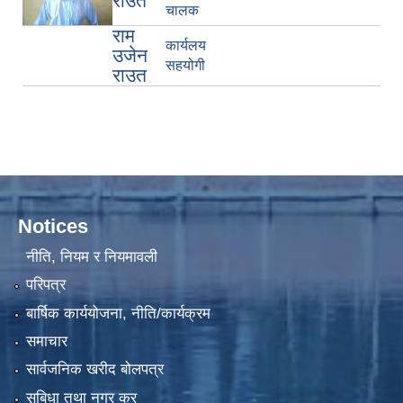
राउत
चालक
राम
कार्यलय
उजेन
सहयोगी
राउत
Notices
नीति, नियम र नियमावली
परिपत्र
बार्षिक कार्ययोजना, नीति/कार्यक्रम
समाचार
सार्वजनिक खरीद बोलपत्र
सुबिधा तथा नगर कर