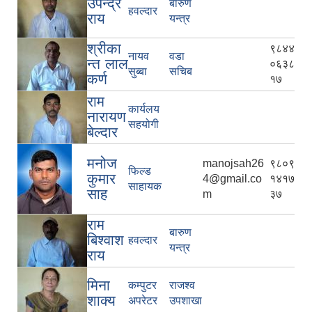
उपेन्द्र
बारुण
हवल्दार
राय
यन्त्र
श्रीका
९८४४
नायव
वडा
न्त लाल
०६३८
सुब्बा
सचिब
कर्ण
१७
राम
कार्यलय
नारायण
सहयोगी
बेल्दार
मनोज
manojsah26
९८०९
फिल्ड
कुमार
4@gmail.co
१४१७
साहायक
साह
m
३७
राम
बारुण
बिश्वाश
हवल्दार
यन्त्र
राय
मिना
कम्पुटर
राजश्व
शाक्य
अपरेटर
उपशाखा