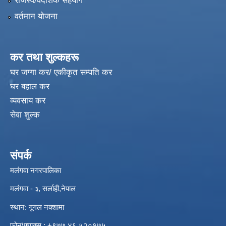
राजस्व/वैदेशिक सहयोग
वर्तमान योजना
कर तथा शुल्कहरू
घर जग्गा कर/ एकीकृत सम्पति कर
घर बहाल कर
व्यवसाय कर
सेवा शुल्क
संपर्क
मलंगवा नगरपालिका
मलंगवा -
, सर्लाही,नेपाल
३
स्थान: गूगल नक्शामा
विपद्को अवस्थामा संरक्षण तथा लैगिक हिंसा रोकथाम सम्बन्धी अभिमुखीकरण कार्यक्रम |
फोन\फ्याक्स : +९७७ ४६ ५२०१७५