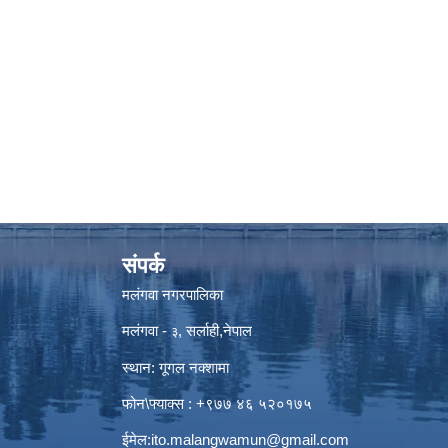
संपर्क
मलंगवा नगरपालिका
मलंगवा -
, सर्लाही,नेपाल
३
स्थान: गूगल नक्शामा
फोन\फ्याक्स : +९७७ ४६ ५२०१७५
ईमेल:
ito.malangwamun@gmail.com