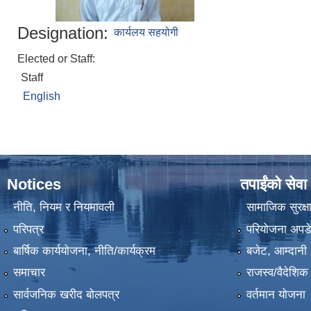
Designation:
कार्यलय सहयोगी
Elected or Staff:
Staff
English
Notices
तपाईंको सेवा
नीति, नियम र नियमावली
सामाजिक सुरक्ष
परिपत्र
परियोजना अपडेट
बार्षिक कार्ययोजना, नीति/कार्यक्रम
बजेट, आम्दानी 
समाचार
राजस्व/वैदेशि
सार्वजनिक खरीद बोलपत्र
वर्तमान योजना