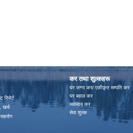
कर तथा शुल्कहरू
घर जग्गा कर/ एकीकृत सम्पति कर
ा
घर बहाल कर
 रिपोर्ट
व्यवसाय कर
, खर्च
सेवा शुल्क
क सहयोग