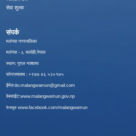
सेवा शुल्क
संपर्क
मलंगवा नगरपालिका
मलंगवा -
, सर्लाही,नेपाल
३
स्थान: गूगल नक्शामा
फोन\फ्याक्स : +९७७ ४६ ५२०१७५
ईमेल:
ito.malangwamun@gmail.com
वेबसाईट:
www.malangwamun.gov.np
:
www.facebook.com/malangwamun
फेसबूक