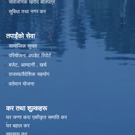
सार्वजनिक खरीद बोलपत्र
सुबिधा तथा नगर कर
तपाईंको सेवा
सामाजिक सुरक्षा
परियोजना अपडेट रिपोर्ट
बजेट, आम्दानी , खर्च
राजस्व/वैदेशिक सहयोग
वर्तमान योजना
कर तथा शुल्कहरू
घर जग्गा कर/ एकीकृत सम्पति कर
घर बहाल कर
विपद्को अवस्थामा संरक्षण तथा लैगिक हिंसा रोकथाम सम्बन्धी अभिमुखीकरण कार्यक्रम |
व्यवसाय कर