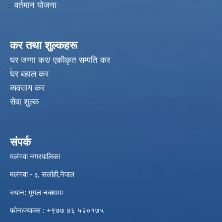
वर्तमान योजना
कर तथा शुल्कहरू
घर जग्गा कर/ एकीकृत सम्पति कर
घर बहाल कर
व्यवसाय कर
सेवा शुल्क
संपर्क
मलंगवा नगरपालिका
मलंगवा -
, सर्लाही,नेपाल
३
स्थान: गूगल नक्शामा
विपद्को अवस्थामा संरक्षण तथा लैगिक हिंसा रोकथाम सम्बन्धी अभिमुखीकरण कार्यक्रम |
फोन\फ्याक्स : +९७७ ४६ ५२०१७५