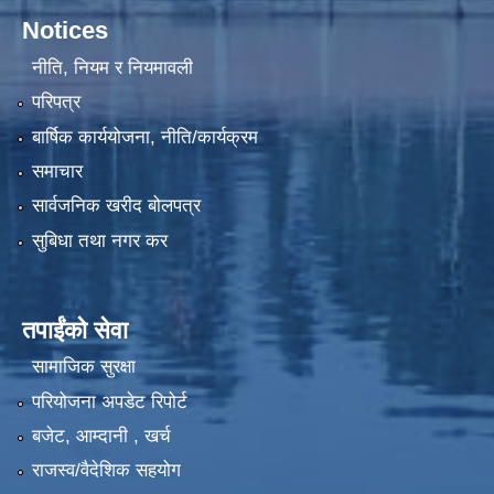
Notices
नीति, नियम र नियमावली
परिपत्र
मलंगवा नगरपालिका लागि यूनिसेफ बाट सरसफाईको कार्यक्रम ASWA-।।
बार्षिक कार्ययोजना, नीति/कार्यक्रम
समाचार
सामाजिक सुरक्षा अन्तर्गत परिचयपत्र नविकरण विवरणको नमुना फारम ।
सार्वजनिक खरीद बोलपत्र
सुबिधा तथा नगर कर
तपाईंको सेवा
सामाजिक सुरक्षा
आ.व. २०७९/०८० सामाजिक सुरक्षा भत्ता प्राप्त गर्ने लाभग्राहीहरुले नाम नविकरण गराउने सम्बन्धि अत्यन्तै जरुरी सुचना ।
परियोजना अपडेट रिपोर्ट
बजेट, आम्दानी , खर्च
आज मिति २०७५/०६/२१ गते जिल्ला प्रशासन कार्यालय,संयुक्त बजार अनुगमन खाधान्य सामाग्री,खुल्ला पसल,म्यादगुज्रेको ईजाजत पत्र नलिएका,नविकरण,मासु व्यवसायीहरुलाई सरसफाईको साथै छोपेर सुरक्षित र स्वक्ष खादान्यबिक्रि वितरण गर्न तथा अखाध्यबस्तु नस्ट गरियो |
राजस्व/वैदेशिक सहयोग