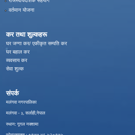
राजस्व/वैदेशिक सहयोग
वर्तमान योजना
कर तथा शुल्कहरू
घर जग्गा कर/ एकीकृत सम्पति कर
घर बहाल कर
व्यवसाय कर
सेवा शुल्क
संपर्क
मलंगवा नगरपालिका
मलंगवा -
, सर्लाही,नेपाल
३
स्थान: गूगल नक्शामा
विपद्को अवस्थामा संरक्षण तथा लैगिक हिंसा रोकथाम सम्बन्धी अभिमुखीकरण कार्यक्रम |
फोन\फ्याक्स : +९७७ ४६ ५२०१७५