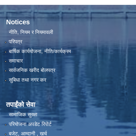
Notices
नीति, नियम र नियमावली
मलंगवा नगरपालिका लागि यूनिसेफ बाट सरसफाईको कार्यक्रम ASWA-।।
परिपत्र
बार्षिक कार्ययोजना, नीति/कार्यक्रम
सामाजिक सुरक्षा अन्तर्गत परिचयपत्र नविकरण विवरणको नमुना फारम ।
समाचार
सार्वजनिक खरीद बोलपत्र
सुबिधा तथा नगर कर
तपाईंको सेवा
आ.व. २०७९/०८० सामाजिक सुरक्षा भत्ता प्राप्त गर्ने लाभग्राहीहरुले नाम नविकरण गराउने सम्बन्धि अत्यन्तै जरुरी सुचना ।
सामाजिक सुरक्षा
परियोजना अपडेट रिपोर्ट
आज मिति २०७५/०६/२१ गते जिल्ला प्रशासन कार्यालय,संयुक्त बजार अनुगमन खाधान्य सामाग्री,खुल्ला पसल,म्यादगुज्रेको ईजाजत पत्र नलिएका,नविकरण,मासु व्यवसायीहरुलाई सरसफाईको साथै छोपेर सुरक्षित र स्वक्ष खादान्यबिक्रि वितरण गर्न तथा अखाध्यबस्तु नस्ट गरियो |
बजेट, आम्दानी , खर्च