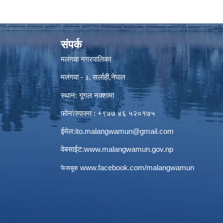
संपर्क
मलंगवा नगरपालिका
मलंगवा -
, सर्लाही,नेपाल
३
स्थान: गूगल नक्शामा
फोन\फ्याक्स : +९७७ ४६ ५२०१७५
ईमेल:
ito.malangwamun@gmail.com
वेबसाईट:
www.malangwamun.gov.np
:
www.facebook.com/malangwamun
फेसबूक